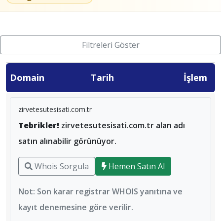
Filtreleri Göster
Domain
Tarih
İşlem
zirvetesutesisati.com.tr
Tebrikler!
zirvetesutesisati.com.tr alan adı
satın alınabilir görünüyor.
Whois Sorgula
Hemen Satın Al
Not: Son karar registrar WHOIS yanıtına ve
kayıt denemesine göre verilir.