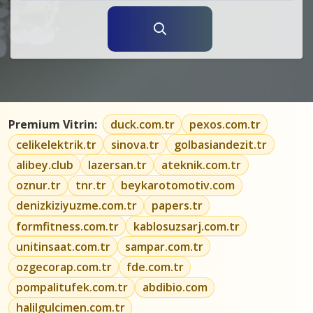
Premium Vitrin:
duck.com.tr
pexos.com.tr
celikelektrik.tr
sinova.tr
golbasiandezit.tr
alibey.club
lazersan.tr
ateknik.com.tr
oznur.tr
tnr.tr
beykarotomotiv.com
denizkiziyuzme.com.tr
papers.tr
formfitness.com.tr
kablosuzsarj.com.tr
unitinsaat.com.tr
sampar.com.tr
ozgecorap.com.tr
fde.com.tr
pompalitufek.com.tr
abdibio.com
halilgulcimen.com.tr