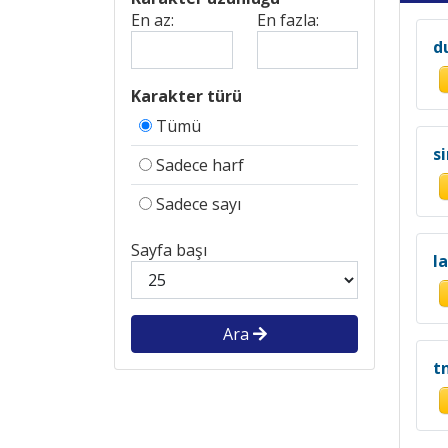
En az:
En fazla:
d
Karakter türü
Tümü
s
Sadece harf
Sadece sayı
Sayfa başı
l
Ara
tn