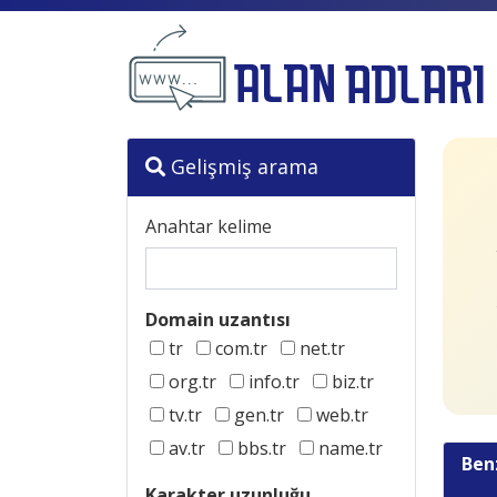
Gelişmiş arama
Anahtar kelime
Domain uzantısı
tr
com.tr
net.tr
org.tr
info.tr
biz.tr
tv.tr
gen.tr
web.tr
av.tr
bbs.tr
name.tr
Ben
Karakter uzunluğu