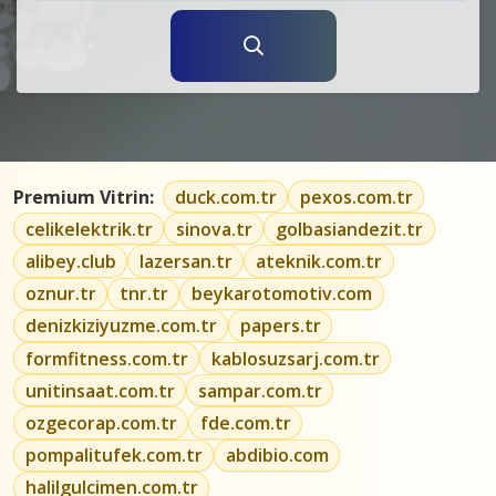
Premium Vitrin:
duck.com.tr
pexos.com.tr
celikelektrik.tr
sinova.tr
golbasiandezit.tr
alibey.club
lazersan.tr
ateknik.com.tr
oznur.tr
tnr.tr
beykarotomotiv.com
denizkiziyuzme.com.tr
papers.tr
formfitness.com.tr
kablosuzsarj.com.tr
unitinsaat.com.tr
sampar.com.tr
ozgecorap.com.tr
fde.com.tr
pompalitufek.com.tr
abdibio.com
halilgulcimen.com.tr