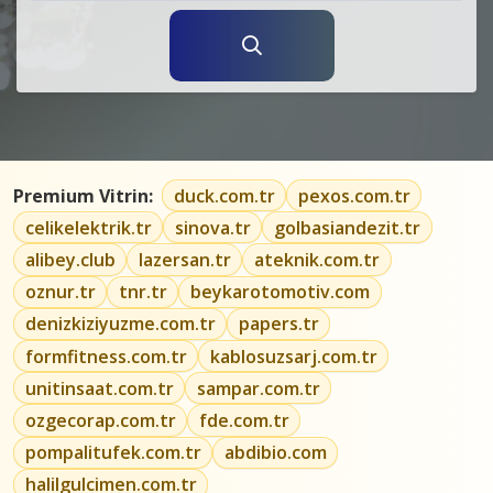
Premium Vitrin:
duck.com.tr
pexos.com.tr
celikelektrik.tr
sinova.tr
golbasiandezit.tr
alibey.club
lazersan.tr
ateknik.com.tr
oznur.tr
tnr.tr
beykarotomotiv.com
denizkiziyuzme.com.tr
papers.tr
formfitness.com.tr
kablosuzsarj.com.tr
unitinsaat.com.tr
sampar.com.tr
ozgecorap.com.tr
fde.com.tr
pompalitufek.com.tr
abdibio.com
halilgulcimen.com.tr