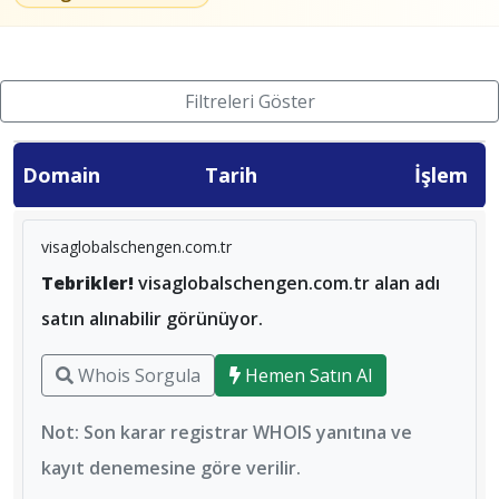
Filtreleri Göster
Domain
Tarih
İşlem
visaglobalschengen.com.tr
Tebrikler!
visaglobalschengen.com.tr alan adı
satın alınabilir görünüyor.
Whois Sorgula
Hemen Satın Al
Not: Son karar registrar WHOIS yanıtına ve
kayıt denemesine göre verilir.