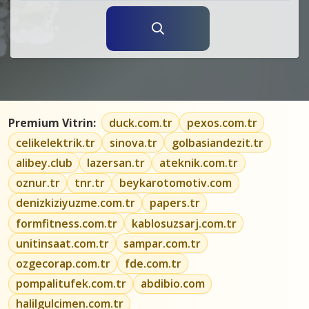
Premium Vitrin:
duck.com.tr
pexos.com.tr
celikelektrik.tr
sinova.tr
golbasiandezit.tr
alibey.club
lazersan.tr
ateknik.com.tr
oznur.tr
tnr.tr
beykarotomotiv.com
denizkiziyuzme.com.tr
papers.tr
formfitness.com.tr
kablosuzsarj.com.tr
unitinsaat.com.tr
sampar.com.tr
ozgecorap.com.tr
fde.com.tr
pompalitufek.com.tr
abdibio.com
halilgulcimen.com.tr