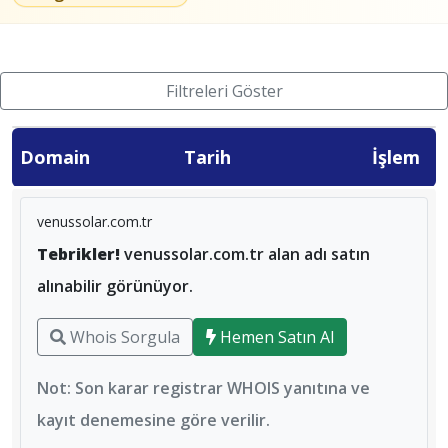
Filtreleri Göster
Domain
Tarih
İşlem
venussolar.com.tr
Tebrikler!
venussolar.com.tr alan adı satın
alınabilir görünüyor.
Whois Sorgula
Hemen Satın Al
Not: Son karar registrar WHOIS yanıtına ve
kayıt denemesine göre verilir.