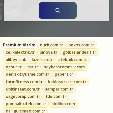
Premium Vitrin:
duck.com.tr
pexos.com.tr
celikelektrik.tr
sinova.tr
golbasiandezit.tr
alibey.club
lazersan.tr
ateknik.com.tr
oznur.tr
tnr.tr
beykarotomotiv.com
denizkiziyuzme.com.tr
papers.tr
formfitness.com.tr
kablosuzsarj.com.tr
unitinsaat.com.tr
sampar.com.tr
ozgecorap.com.tr
fde.com.tr
pompalitufek.com.tr
abdibio.com
halilgulcimen.com.tr