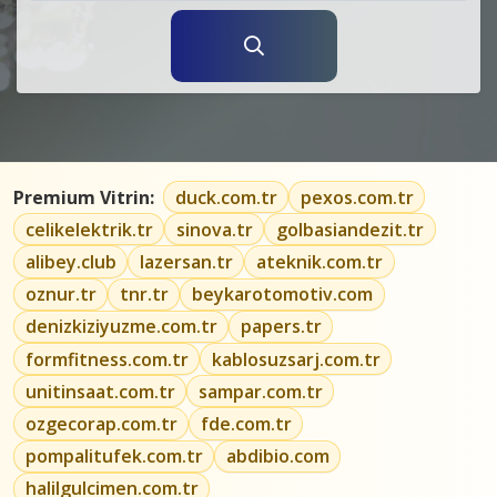
Premium Vitrin:
duck.com.tr
pexos.com.tr
celikelektrik.tr
sinova.tr
golbasiandezit.tr
alibey.club
lazersan.tr
ateknik.com.tr
oznur.tr
tnr.tr
beykarotomotiv.com
denizkiziyuzme.com.tr
papers.tr
formfitness.com.tr
kablosuzsarj.com.tr
unitinsaat.com.tr
sampar.com.tr
ozgecorap.com.tr
fde.com.tr
pompalitufek.com.tr
abdibio.com
halilgulcimen.com.tr