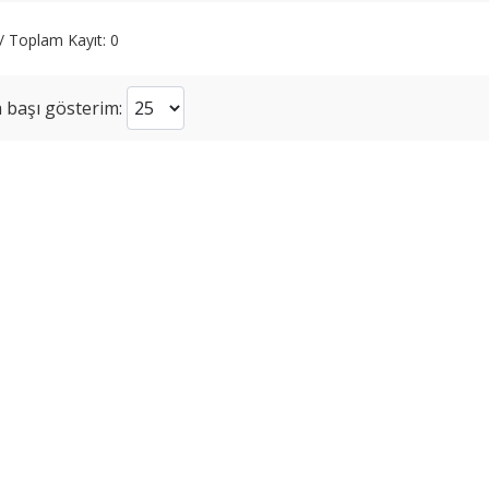
 / Toplam Kayıt: 0
 başı gösterim: