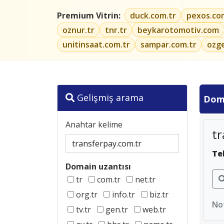
Premium Vitrin:
duck.com.tr
pexos.co
oznur.tr
tnr.tr
beykarotomotiv.com
unitinsaat.com.tr
sampar.com.tr
ozg
Gelişmiş arama
Dom
Anahtar kelime
tr
Te
Domain uzantısı
tr
com.tr
net.tr
org.tr
info.tr
biz.tr
Not
tv.tr
gen.tr
web.tr