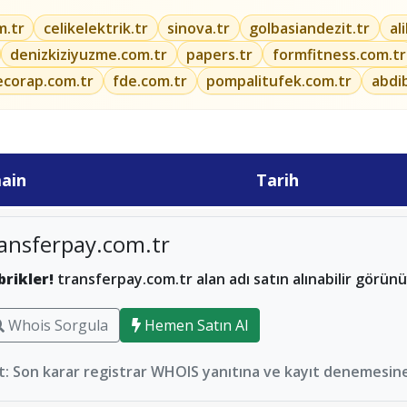
m.tr
celikelektrik.tr
sinova.tr
golbasiandezit.tr
al
denizkiziyuzme.com.tr
papers.tr
formfitness.com.tr
ecorap.com.tr
fde.com.tr
pompalitufek.com.tr
abdi
ain
Tarih
ansferpay.com.tr
brikler!
transferpay.com.tr alan adı satın alınabilir görünü
Whois Sorgula
Hemen Satın Al
: Son karar registrar WHOIS yanıtına ve kayıt denemesine 