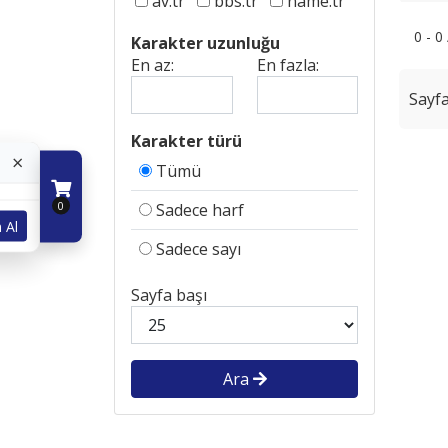
av.tr
bbs.tr
name.tr
0 - 0
Karakter uzunluğu
En az:
En fazla:
Sayfa
Karakter türü
×
Tümü
0
Sadece harf
 Al
Sadece sayı
Sayfa başı
Ara