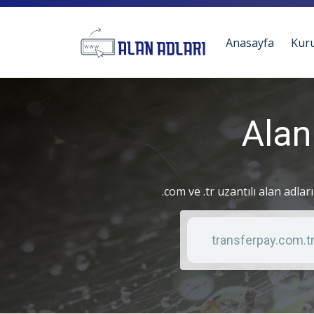
Anasayfa
Kur
Alan
.com ve .tr uzantılı alan adlar
Anahtar kelime
Liste türü