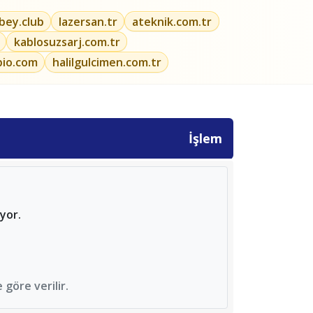
ibey.club
lazersan.tr
ateknik.com.tr
kablosuzsarj.com.tr
bio.com
halilgulcimen.com.tr
İşlem
yor.
göre verilir.