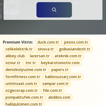
Premium Vitrin:
duck.com.tr
pexos.com.tr
celikelektrik.tr
sinova.tr
golbasiandezit.tr
alibey.club
lazersan.tr
ateknik.com.tr
oznur.tr
tnr.tr
beykarotomotiv.com
denizkiziyuzme.com.tr
papers.tr
formfitness.com.tr
kablosuzsarj.com.tr
unitinsaat.com.tr
sampar.com.tr
ozgecorap.com.tr
fde.com.tr
pompalitufek.com.tr
abdibio.com
halilgulcimen.com.tr