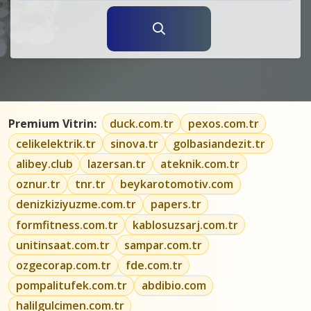
Premium Vitrin:
duck.com.tr
pexos.com.tr
celikelektrik.tr
sinova.tr
golbasiandezit.tr
alibey.club
lazersan.tr
ateknik.com.tr
oznur.tr
tnr.tr
beykarotomotiv.com
denizkiziyuzme.com.tr
papers.tr
formfitness.com.tr
kablosuzsarj.com.tr
unitinsaat.com.tr
sampar.com.tr
ozgecorap.com.tr
fde.com.tr
pompalitufek.com.tr
abdibio.com
halilgulcimen.com.tr