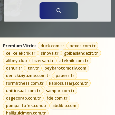
Premium Vitrin:
duck.com.tr
pexos.com.tr
celikelektrik.tr
sinova.tr
golbasiandezit.tr
alibey.club
lazersan.tr
ateknik.com.tr
oznur.tr
tnr.tr
beykarotomotiv.com
denizkiziyuzme.com.tr
papers.tr
formfitness.com.tr
kablosuzsarj.com.tr
unitinsaat.com.tr
sampar.com.tr
ozgecorap.com.tr
fde.com.tr
pompalitufek.com.tr
abdibio.com
halilgulcimen.com.tr