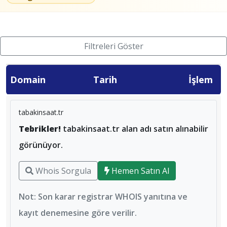
Filtreleri Göster
Domain
Tarih
İşlem
tabakinsaat.tr
Tebrikler!
tabakinsaat.tr alan adı satın alınabilir
görünüyor.
Whois Sorgula
Hemen Satın Al
Not: Son karar registrar WHOIS yanıtına ve
kayıt denemesine göre verilir.