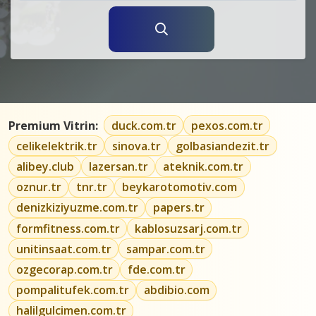
Premium Vitrin:
duck.com.tr
pexos.com.tr
celikelektrik.tr
sinova.tr
golbasiandezit.tr
alibey.club
lazersan.tr
ateknik.com.tr
oznur.tr
tnr.tr
beykarotomotiv.com
denizkiziyuzme.com.tr
papers.tr
formfitness.com.tr
kablosuzsarj.com.tr
unitinsaat.com.tr
sampar.com.tr
ozgecorap.com.tr
fde.com.tr
pompalitufek.com.tr
abdibio.com
halilgulcimen.com.tr