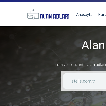
Anasayfa
Kur
Alan
.com ve .tr uzantılı alan adlar
Anahtar kelime
Liste türü