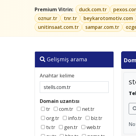
Premium Vitrin:
duck.com.tr
pexos.co
oznur.tr
tnr.tr
beykarotomotiv.com
unitinsaat.com.tr
sampar.com.tr
ozg
Gelişmiş arama
Dom
Anahtar kelime
st
Te
Domain uzantısı
tr
com.tr
net.tr
org.tr
info.tr
biz.tr
Not
tv.tr
gen.tr
web.tr