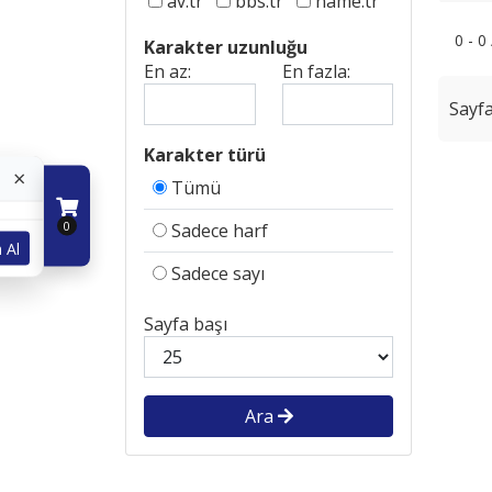
av.tr
bbs.tr
name.tr
0 - 0
Karakter uzunluğu
En az:
En fazla:
Sayfa
Karakter türü
×
Tümü
0
Sadece harf
 Al
Sadece sayı
Sayfa başı
Ara