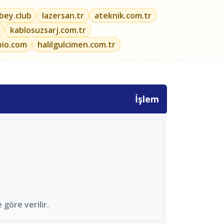
ibey.club
lazersan.tr
ateknik.com.tr
kablosuzsarj.com.tr
bio.com
halilgulcimen.com.tr
İşlem
göre verilir.