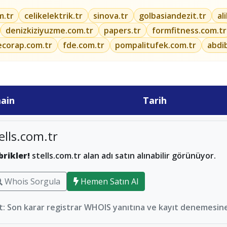
m.tr
celikelektrik.tr
sinova.tr
golbasiandezit.tr
al
denizkiziyuzme.com.tr
papers.tr
formfitness.com.tr
ecorap.com.tr
fde.com.tr
pompalitufek.com.tr
abdi
ain
Tarih
ells.com.tr
brikler!
stells.com.tr alan adı satın alınabilir görünüyor.
Whois Sorgula
Hemen Satın Al
: Son karar registrar WHOIS yanıtına ve kayıt denemesine 