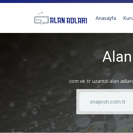
Anasayfa
Kur
Alan
.com ve .tr uzantılı alan adlar
Anahtar kelime
Liste türü