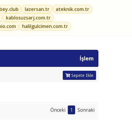
ibey.club
lazersan.tr
ateknik.com.tr
kablosuzsarj.com.tr
bio.com
halilgulcimen.com.tr
İşlem
Sepete Ekle
Önceki
1
Sonraki