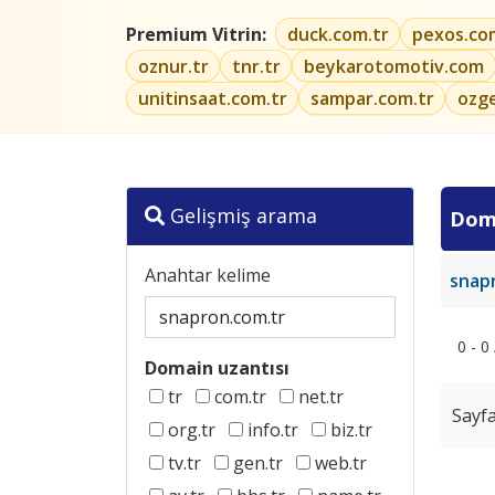
Premium Vitrin:
duck.com.tr
pexos.co
oznur.tr
tnr.tr
beykarotomotiv.com
unitinsaat.com.tr
sampar.com.tr
ozg
Gelişmiş arama
Dom
Anahtar kelime
snap
0 - 0
Domain uzantısı
tr
com.tr
net.tr
Sayfa
org.tr
info.tr
biz.tr
tv.tr
gen.tr
web.tr