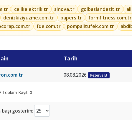
m.tr
celikelektrik.tr
sinova.tr
golbasiandezit.tr
al
denizkiziyuzme.com.tr
papers.tr
formfitness.com.tr
ecorap.com.tr
fde.com.tr
pompalitufek.com.tr
abdi
ain
Tarih
ron.com.tr
08.08.2026
Rezerve Et
 / Toplam Kayıt: 0
 başı gösterim: