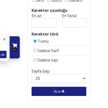
av.tr
bbs.tr
name.tr
Karakter uzunluğu
En az:
En fazla:
Karakter türü
×
Tümü
0
Sadece harf
 Al
Sadece sayı
Sayfa başı
Ara