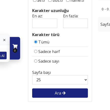
av.tr
bbs.tr
name.tr
0 - 0
Karakter uzunluğu
En az:
En fazla:
Sayfa
Karakter türü
×
Tümü
0
Sadece harf
 Al
Sadece sayı
Sayfa başı
Ara