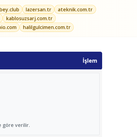
ibey.club
lazersan.tr
ateknik.com.tr
kablosuzsarj.com.tr
bio.com
halilgulcimen.com.tr
İşlem
göre verilir.