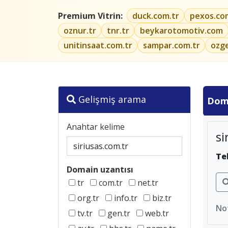
Premium Vitrin:
duck.com.tr
pexos.co
oznur.tr
tnr.tr
beykarotomotiv.com
unitinsaat.com.tr
sampar.com.tr
ozg
Gelişmiş arama
Dom
Anahtar kelime
si
Te
Domain uzantısı
tr
com.tr
net.tr
org.tr
info.tr
biz.tr
Not
tv.tr
gen.tr
web.tr