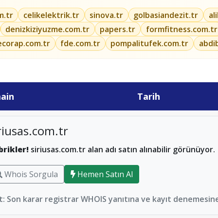
m.tr
celikelektrik.tr
sinova.tr
golbasiandezit.tr
al
denizkiziyuzme.com.tr
papers.tr
formfitness.com.tr
ecorap.com.tr
fde.com.tr
pompalitufek.com.tr
abdi
ain
Tarih
riusas.com.tr
brikler!
siriusas.com.tr alan adı satın alınabilir görünüyor.
Whois Sorgula
Hemen Satın Al
: Son karar registrar WHOIS yanıtına ve kayıt denemesine 