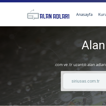
Anasayfa
Kur
Alan
.com ve .tr uzantılı alan adlar
Anahtar kelime
Liste türü