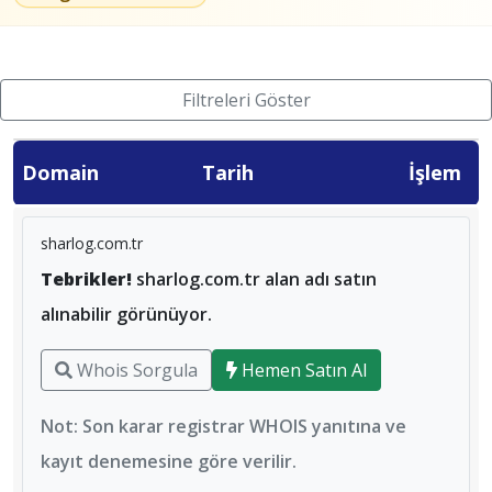
Filtreleri Göster
Domain
Tarih
İşlem
sharlog.com.tr
Tebrikler!
sharlog.com.tr alan adı satın
alınabilir görünüyor.
Whois Sorgula
Hemen Satın Al
Not: Son karar registrar WHOIS yanıtına ve
kayıt denemesine göre verilir.