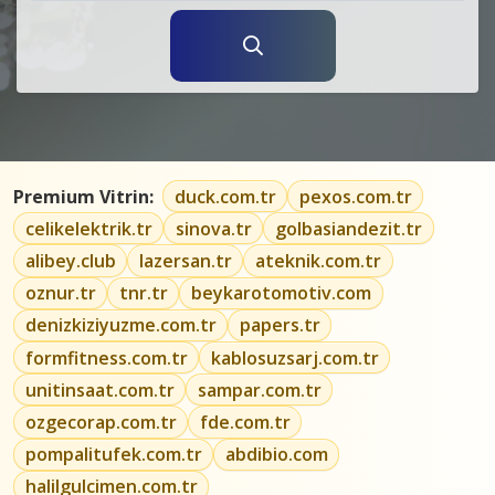
Premium Vitrin:
duck.com.tr
pexos.com.tr
celikelektrik.tr
sinova.tr
golbasiandezit.tr
alibey.club
lazersan.tr
ateknik.com.tr
oznur.tr
tnr.tr
beykarotomotiv.com
denizkiziyuzme.com.tr
papers.tr
formfitness.com.tr
kablosuzsarj.com.tr
unitinsaat.com.tr
sampar.com.tr
ozgecorap.com.tr
fde.com.tr
pompalitufek.com.tr
abdibio.com
halilgulcimen.com.tr