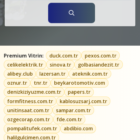
Premium Vitrin:
duck.com.tr
pexos.com.tr
celikelektrik.tr
sinova.tr
golbasiandezit.tr
alibey.club
lazersan.tr
ateknik.com.tr
oznur.tr
tnr.tr
beykarotomotiv.com
denizkiziyuzme.com.tr
papers.tr
formfitness.com.tr
kablosuzsarj.com.tr
unitinsaat.com.tr
sampar.com.tr
ozgecorap.com.tr
fde.com.tr
pompalitufek.com.tr
abdibio.com
halilgulcimen.com.tr