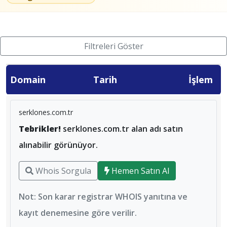
Filtreleri Göster
Domain
Tarih
İşlem
serklones.com.tr
Tebrikler!
serklones.com.tr alan adı satın
alınabilir görünüyor.
Whois Sorgula
Hemen Satın Al
Not: Son karar registrar WHOIS yanıtına ve
kayıt denemesine göre verilir.