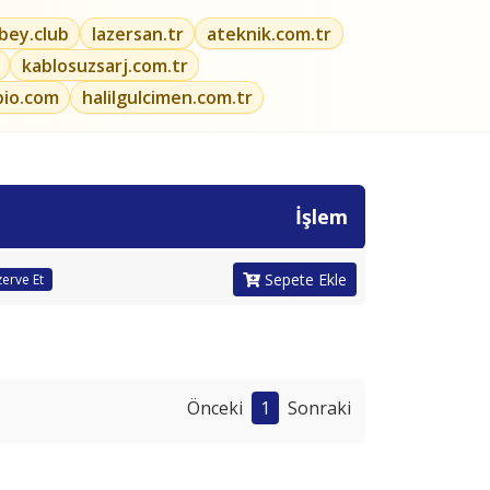
ibey.club
lazersan.tr
ateknik.com.tr
kablosuzsarj.com.tr
bio.com
halilgulcimen.com.tr
İşlem
Sepete Ekle
erve Et
Önceki
1
Sonraki