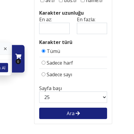
av.tr
bbs.tr
name.tr
Karakter uzunluğu
En az:
En fazla:
Karakter türü
×
Tümü
0
Sadece harf
 Al
Sadece sayı
Sayfa başı
Ara