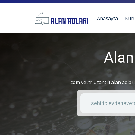
Anasayfa
Kur
Alan
.com ve .tr uzantılı alan adlar
Anahtar kelime
Liste türü