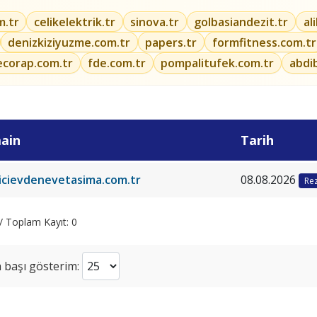
m.tr
celikelektrik.tr
sinova.tr
golbasiandezit.tr
al
denizkiziyuzme.com.tr
papers.tr
formfitness.com.tr
ecorap.com.tr
fde.com.tr
pompalitufek.com.tr
abdi
ain
Tarih
ricievdenevetasima.com.tr
08.08.2026
Rez
 / Toplam Kayıt: 0
 başı gösterim: