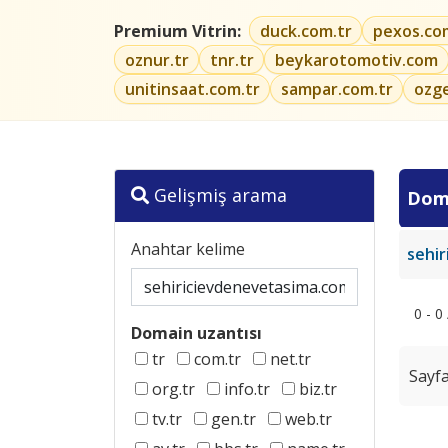
Premium Vitrin:
duck.com.tr
pexos.co
oznur.tr
tnr.tr
beykarotomotiv.com
unitinsaat.com.tr
sampar.com.tr
ozg
Gelişmiş arama
Dom
Anahtar kelime
sehi
0 - 0
Domain uzantısı
tr
com.tr
net.tr
Sayfa
org.tr
info.tr
biz.tr
tv.tr
gen.tr
web.tr