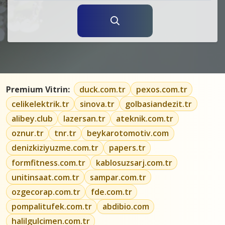
Premium Vitrin:
duck.com.tr
pexos.com.tr
celikelektrik.tr
sinova.tr
golbasiandezit.tr
alibey.club
lazersan.tr
ateknik.com.tr
oznur.tr
tnr.tr
beykarotomotiv.com
denizkiziyuzme.com.tr
papers.tr
formfitness.com.tr
kablosuzsarj.com.tr
unitinsaat.com.tr
sampar.com.tr
ozgecorap.com.tr
fde.com.tr
pompalitufek.com.tr
abdibio.com
halilgulcimen.com.tr