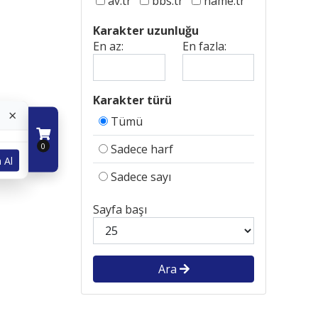
av.tr
bbs.tr
name.tr
Karakter uzunluğu
En az:
En fazla:
Karakter türü
×
Tümü
0
Sadece harf
 Al
Sadece sayı
Sayfa başı
Ara