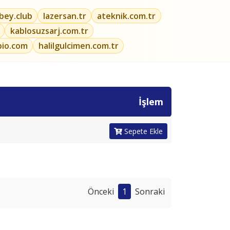
ibey.club
lazersan.tr
ateknik.com.tr
kablosuzsarj.com.tr
bio.com
halilgulcimen.com.tr
İşlem
Sepete Ekle
Önceki
1
Sonraki