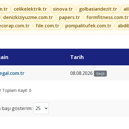
m.tr
celikelektrik.tr
sinova.tr
golbasiandezit.tr
al
denizkiziyuzme.com.tr
papers.tr
formfitness.com.tr
ecorap.com.tr
fde.com.tr
pompalitufek.com.tr
abdi
ain
Tarih
legal.com.tr
08.08.2026
Geçti
 / Toplam Kayıt: 0
 başı gösterim: