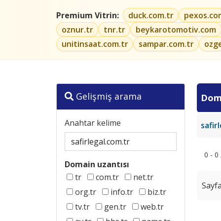
Premium Vitrin:
duck.com.tr
pexos.co
oznur.tr
tnr.tr
beykarotomotiv.com
unitinsaat.com.tr
sampar.com.tr
ozg
Gelişmiş arama
Dom
Anahtar kelime
safir
0 - 0
Domain uzantısı
tr
com.tr
net.tr
Sayfa
org.tr
info.tr
biz.tr
tv.tr
gen.tr
web.tr