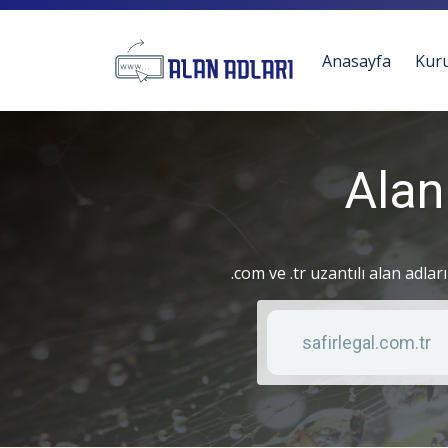
Anasayfa
Kur
Alan
.com ve .tr uzantılı alan adlar
Anahtar kelime
Liste türü