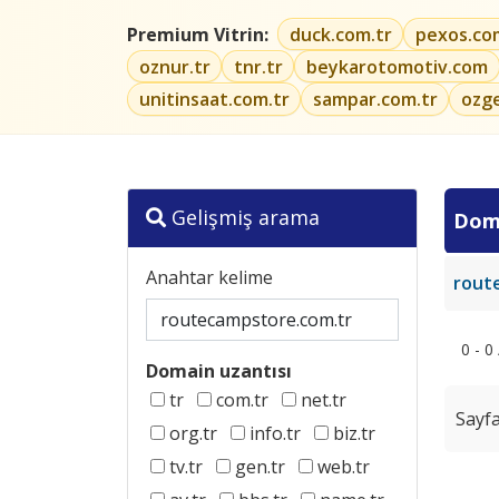
Premium Vitrin:
duck.com.tr
pexos.co
oznur.tr
tnr.tr
beykarotomotiv.com
unitinsaat.com.tr
sampar.com.tr
ozg
Gelişmiş arama
Dom
Anahtar kelime
rout
0 - 0
Domain uzantısı
tr
com.tr
net.tr
Sayfa
org.tr
info.tr
biz.tr
tv.tr
gen.tr
web.tr