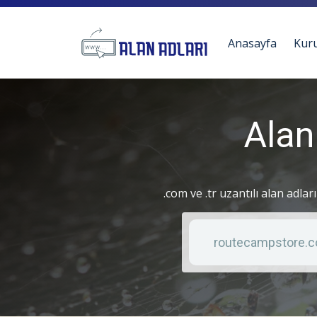
Anasayfa
Kur
Alan
.com ve .tr uzantılı alan adlar
Anahtar kelime
Liste türü