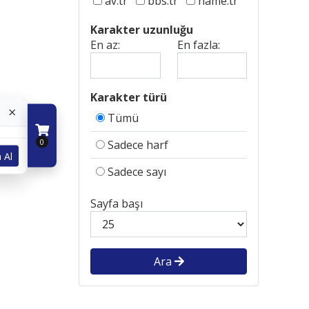
av.tr
bbs.tr
name.tr
Karakter uzunluğu
En az:
En fazla:
Karakter türü
×
Tümü
0
Sadece harf
 Al
Sadece sayı
Sayfa başı
Ara