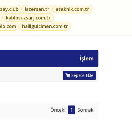
ibey.club
lazersan.tr
ateknik.com.tr
kablosuzsarj.com.tr
bio.com
halilgulcimen.com.tr
İşlem
Sepete Ekle
Önceki
1
Sonraki