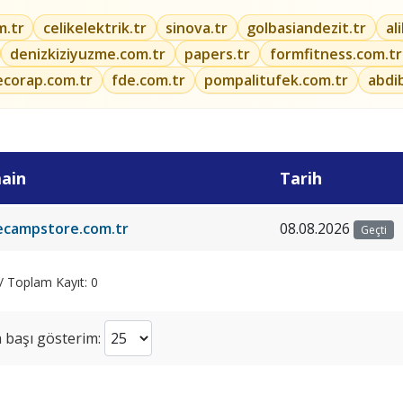
m.tr
celikelektrik.tr
sinova.tr
golbasiandezit.tr
al
denizkiziyuzme.com.tr
papers.tr
formfitness.com.tr
ecorap.com.tr
fde.com.tr
pompalitufek.com.tr
abdi
ain
Tarih
ecampstore.com.tr
08.08.2026
Geçti
 / Toplam Kayıt: 0
 başı gösterim: