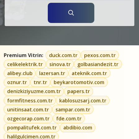
Premium Vitrin:
duck.com.tr
pexos.com.tr
celikelektrik.tr
sinova.tr
golbasiandezit.tr
alibey.club
lazersan.tr
ateknik.com.tr
oznur.tr
tnr.tr
beykarotomotiv.com
denizkiziyuzme.com.tr
papers.tr
formfitness.com.tr
kablosuzsarj.com.tr
unitinsaat.com.tr
sampar.com.tr
ozgecorap.com.tr
fde.com.tr
pompalitufek.com.tr
abdibio.com
halilgulcimen.com.tr