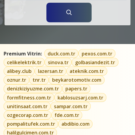
Premium Vitrin:
duck.com.tr
pexos.com.tr
celikelektrik.tr
sinova.tr
golbasiandezit.tr
alibey.club
lazersan.tr
ateknik.com.tr
oznur.tr
tnr.tr
beykarotomotiv.com
denizkiziyuzme.com.tr
papers.tr
formfitness.com.tr
kablosuzsarj.com.tr
unitinsaat.com.tr
sampar.com.tr
ozgecorap.com.tr
fde.com.tr
pompalitufek.com.tr
abdibio.com
halilgulcimen.com.tr