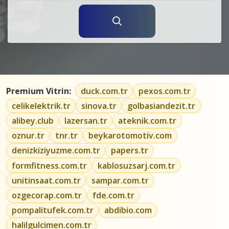
Premium Vitrin:
duck.com.tr
pexos.com.tr
celikelektrik.tr
sinova.tr
golbasiandezit.tr
alibey.club
lazersan.tr
ateknik.com.tr
oznur.tr
tnr.tr
beykarotomotiv.com
denizkiziyuzme.com.tr
papers.tr
formfitness.com.tr
kablosuzsarj.com.tr
unitinsaat.com.tr
sampar.com.tr
ozgecorap.com.tr
fde.com.tr
pompalitufek.com.tr
abdibio.com
halilgulcimen.com.tr