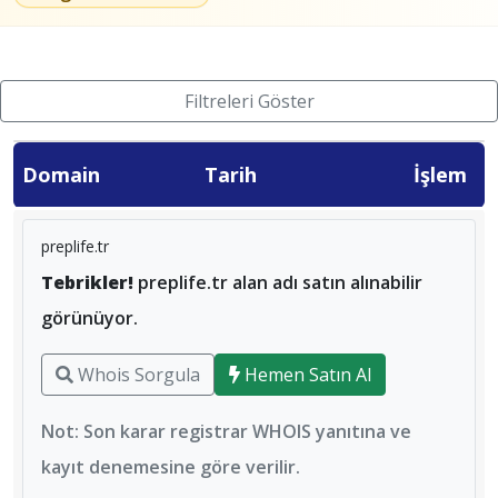
Filtreleri Göster
Domain
Tarih
İşlem
preplife.tr
Tebrikler!
preplife.tr alan adı satın alınabilir
görünüyor.
Whois Sorgula
Hemen Satın Al
Not: Son karar registrar WHOIS yanıtına ve
kayıt denemesine göre verilir.