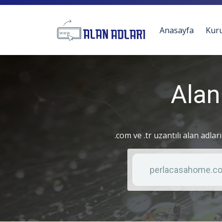
Anasayfa
Kur
Alan
.com ve .tr uzantılı alan adlar
Anahtar kelime
Liste türü