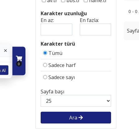
av.tr
bbs.tr
name.tr
0 - 0
Karakter uzunluğu
En az:
En fazla:
Sayfa
Karakter türü
×
Tümü
0
Sadece harf
 Al
Sadece sayı
Sayfa başı
Ara