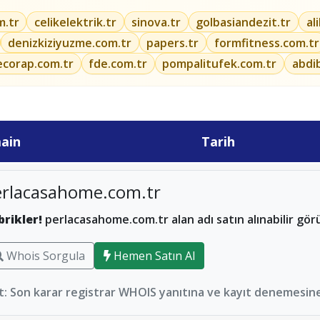
m.tr
celikelektrik.tr
sinova.tr
golbasiandezit.tr
al
denizkiziyuzme.com.tr
papers.tr
formfitness.com.tr
ecorap.com.tr
fde.com.tr
pompalitufek.com.tr
abdi
ain
Tarih
erlacasahome.com.tr
brikler!
perlacasahome.com.tr alan adı satın alınabilir gör
Whois Sorgula
Hemen Satın Al
: Son karar registrar WHOIS yanıtına ve kayıt denemesine 