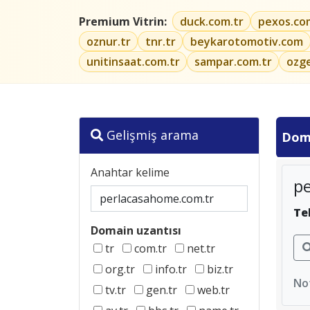
Premium Vitrin:
duck.com.tr
pexos.co
oznur.tr
tnr.tr
beykarotomotiv.com
unitinsaat.com.tr
sampar.com.tr
ozg
Gelişmiş arama
Dom
Anahtar kelime
p
Te
Domain uzantısı
tr
com.tr
net.tr
org.tr
info.tr
biz.tr
Not
tv.tr
gen.tr
web.tr