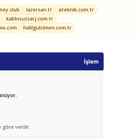
ibey.club
lazersan.tr
ateknik.com.tr
kablosuzsarj.com.tr
bio.com
halilgulcimen.com.tr
İşlem
ünüyor.
göre verilir.