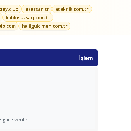
ibey.club
lazersan.tr
ateknik.com.tr
kablosuzsarj.com.tr
bio.com
halilgulcimen.com.tr
İşlem
göre verilir.