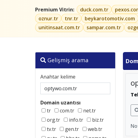
Premium Vitrin:
duck.com.tr
pexos.co
oznur.tr
tnr.tr
beykarotomotiv.com
unitinsaat.com.tr
sampar.com.tr
ozg
Gelişmiş arama
Dom
Anahtar kelime
o
Te
Domain uzantısı
tr
com.tr
net.tr
org.tr
info.tr
biz.tr
Not
tv.tr
gen.tr
web.tr