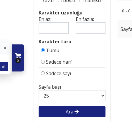
av.tr
bbs.tr
name.tr
0 - 0
Karakter uzunluğu
En az:
En fazla:
Sayfa
Karakter türü
×
Tümü
0
Sadece harf
 Al
Sadece sayı
Sayfa başı
Ara