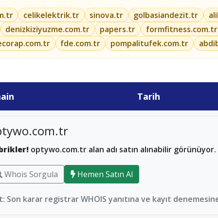
m.tr
celikelektrik.tr
sinova.tr
golbasiandezit.tr
al
denizkiziyuzme.com.tr
papers.tr
formfitness.com.tr
ecorap.com.tr
fde.com.tr
pompalitufek.com.tr
abdi
ain
Tarih
ptywo.com.tr
brikler!
optywo.com.tr alan adı satın alınabilir görünüyor.
Whois Sorgula
Hemen Satın Al
: Son karar registrar WHOIS yanıtına ve kayıt denemesine 