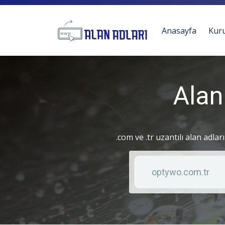
Anasayfa
Kur
Alan
.com ve .tr uzantılı alan adlar
Anahtar kelime
Liste türü