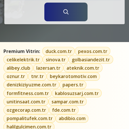
Premium Vitrin:
duck.com.tr
pexos.com.tr
celikelektrik.tr
sinova.tr
golbasiandezit.tr
alibey.club
lazersan.tr
ateknik.com.tr
oznur.tr
tnr.tr
beykarotomotiv.com
denizkiziyuzme.com.tr
papers.tr
formfitness.com.tr
kablosuzsarj.com.tr
unitinsaat.com.tr
sampar.com.tr
ozgecorap.com.tr
fde.com.tr
pompalitufek.com.tr
abdibio.com
halilgulcimen.com.tr