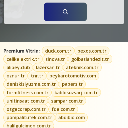
Premium Vitrin:
duck.com.tr
pexos.com.tr
celikelektrik.tr
sinova.tr
golbasiandezit.tr
alibey.club
lazersan.tr
ateknik.com.tr
oznur.tr
tnr.tr
beykarotomotiv.com
denizkiziyuzme.com.tr
papers.tr
formfitness.com.tr
kablosuzsarj.com.tr
unitinsaat.com.tr
sampar.com.tr
ozgecorap.com.tr
fde.com.tr
pompalitufek.com.tr
abdibio.com
halilgulcimen.com.tr