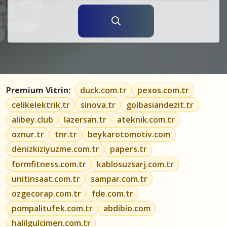
Premium Vitrin:
duck.com.tr
pexos.com.tr
celikelektrik.tr
sinova.tr
golbasiandezit.tr
alibey.club
lazersan.tr
ateknik.com.tr
oznur.tr
tnr.tr
beykarotomotiv.com
denizkiziyuzme.com.tr
papers.tr
formfitness.com.tr
kablosuzsarj.com.tr
unitinsaat.com.tr
sampar.com.tr
ozgecorap.com.tr
fde.com.tr
pompalitufek.com.tr
abdibio.com
halilgulcimen.com.tr