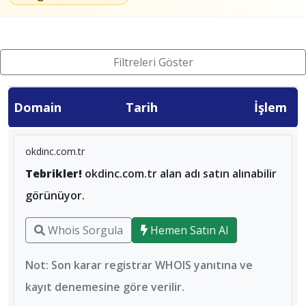
Filtreleri Göster
Domain
Tarih
İşlem
okdinc.com.tr
Tebrikler!
okdinc.com.tr alan adı satın alınabilir
görünüyor.
Whois Sorgula
Hemen Satın Al
Not: Son karar registrar WHOIS yanıtına ve
kayıt denemesine göre verilir.