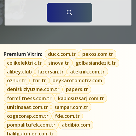
Premium Vitrin:
duck.com.tr
pexos.com.tr
celikelektrik.tr
sinova.tr
golbasiandezit.tr
alibey.club
lazersan.tr
ateknik.com.tr
oznur.tr
tnr.tr
beykarotomotiv.com
denizkiziyuzme.com.tr
papers.tr
formfitness.com.tr
kablosuzsarj.com.tr
unitinsaat.com.tr
sampar.com.tr
ozgecorap.com.tr
fde.com.tr
pompalitufek.com.tr
abdibio.com
halilgulcimen.com.tr