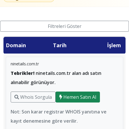
Filtreleri Göster
Domain
Tarih
İşlem
ninetails.com.tr
Tebrikler!
ninetails.com.tr alan adı satın
alınabilir görünüyor.
Whois Sorgula
Hemen Satın Al
Not: Son karar registrar WHOIS yanıtına ve
kayıt denemesine göre verilir.