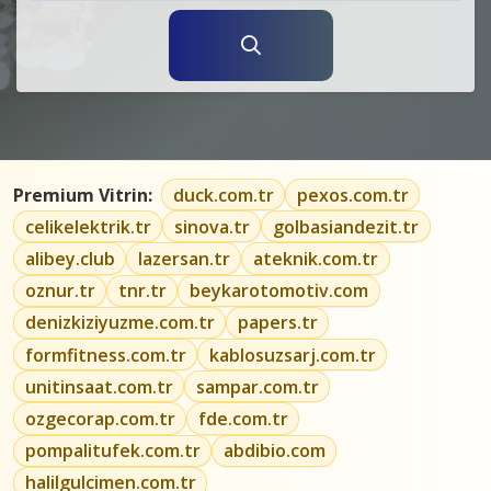
Premium Vitrin:
duck.com.tr
pexos.com.tr
celikelektrik.tr
sinova.tr
golbasiandezit.tr
alibey.club
lazersan.tr
ateknik.com.tr
oznur.tr
tnr.tr
beykarotomotiv.com
denizkiziyuzme.com.tr
papers.tr
formfitness.com.tr
kablosuzsarj.com.tr
unitinsaat.com.tr
sampar.com.tr
ozgecorap.com.tr
fde.com.tr
pompalitufek.com.tr
abdibio.com
halilgulcimen.com.tr