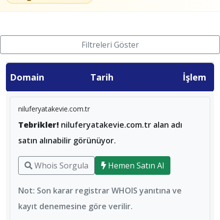
Filtreleri Göster
Domain
Tarih
İşlem
niluferyatakevie.com.tr
Tebrikler!
niluferyatakevie.com.tr alan adı
satın alınabilir görünüyor.
Whois Sorgula
Hemen Satın Al
Not: Son karar registrar WHOIS yanıtına ve
kayıt denemesine göre verilir.