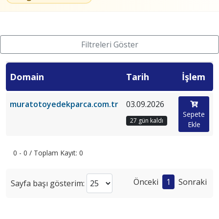
Filtreleri Göster
Domain
Tarih
İşlem
muratotoyedekparca.com.tr
03.09.2026
Sepete
27 gün kaldı
Ekle
0 - 0 / Toplam Kayıt: 0
Önceki
1
Sonraki
Sayfa başı gösterim: