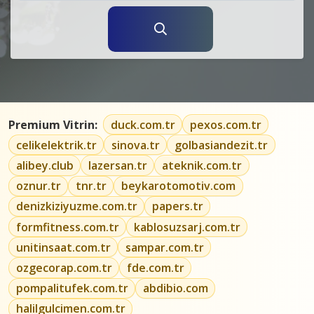
Premium Vitrin:
duck.com.tr
pexos.com.tr
celikelektrik.tr
sinova.tr
golbasiandezit.tr
alibey.club
lazersan.tr
ateknik.com.tr
oznur.tr
tnr.tr
beykarotomotiv.com
denizkiziyuzme.com.tr
papers.tr
formfitness.com.tr
kablosuzsarj.com.tr
unitinsaat.com.tr
sampar.com.tr
ozgecorap.com.tr
fde.com.tr
pompalitufek.com.tr
abdibio.com
halilgulcimen.com.tr