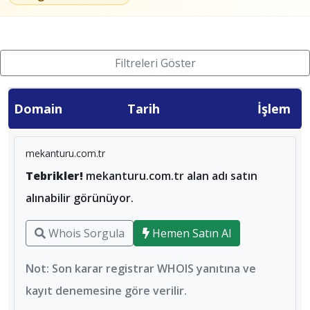
Filtreleri Göster
Domain
Tarih
İşlem
mekanturu.com.tr
Tebrikler!
mekanturu.com.tr alan adı satın
alınabilir görünüyor.
Whois Sorgula
Hemen Satın Al
Not: Son karar registrar WHOIS yanıtına ve
kayıt denemesine göre verilir.