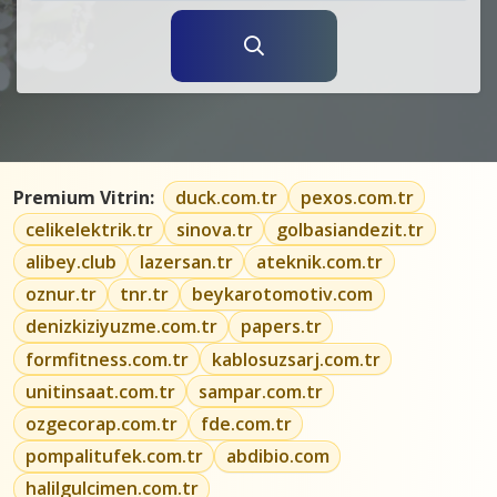
Premium Vitrin:
duck.com.tr
pexos.com.tr
celikelektrik.tr
sinova.tr
golbasiandezit.tr
alibey.club
lazersan.tr
ateknik.com.tr
oznur.tr
tnr.tr
beykarotomotiv.com
denizkiziyuzme.com.tr
papers.tr
formfitness.com.tr
kablosuzsarj.com.tr
unitinsaat.com.tr
sampar.com.tr
ozgecorap.com.tr
fde.com.tr
pompalitufek.com.tr
abdibio.com
halilgulcimen.com.tr