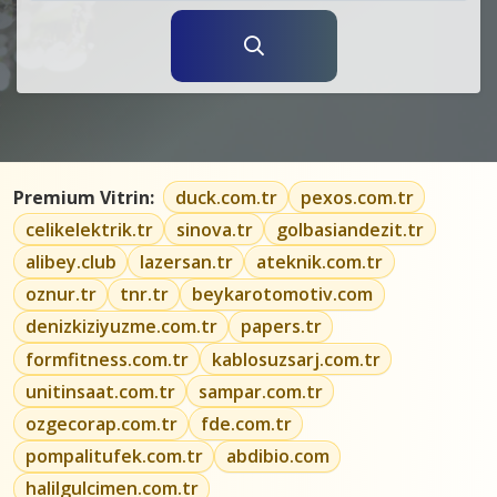
Premium Vitrin:
duck.com.tr
pexos.com.tr
celikelektrik.tr
sinova.tr
golbasiandezit.tr
alibey.club
lazersan.tr
ateknik.com.tr
oznur.tr
tnr.tr
beykarotomotiv.com
denizkiziyuzme.com.tr
papers.tr
formfitness.com.tr
kablosuzsarj.com.tr
unitinsaat.com.tr
sampar.com.tr
ozgecorap.com.tr
fde.com.tr
pompalitufek.com.tr
abdibio.com
halilgulcimen.com.tr