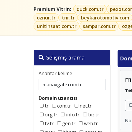
Premium Vitrin:
duck.com.tr
pexos.co
oznur.tr
tnr.tr
beykarotomotiv.com
unitinsaat.com.tr
sampar.com.tr
ozg
Gelişmiş arama
Dom
Anahtar kelime
m
Te
Domain uzantısı
tr
com.tr
net.tr
org.tr
info.tr
biz.tr
Not
tv.tr
gen.tr
web.tr