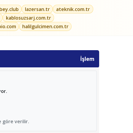
ibey.club
lazersan.tr
ateknik.com.tr
kablosuzsarj.com.tr
bio.com
halilgulcimen.com.tr
İşlem
yor.
göre verilir.