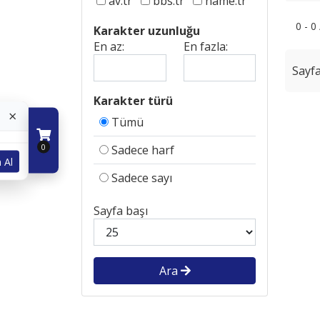
av.tr
bbs.tr
name.tr
0 - 0
Karakter uzunluğu
En az:
En fazla:
Sayfa
Karakter türü
×
Tümü
0
Sadece harf
 Al
Sadece sayı
Sayfa başı
Ara