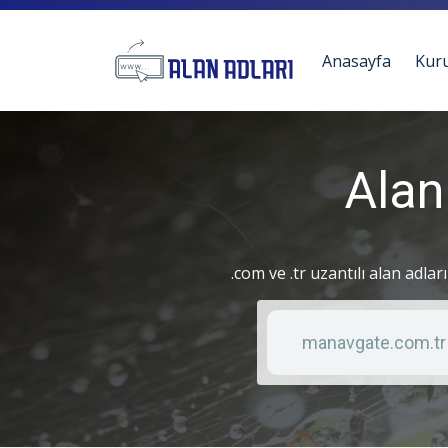
Anasayfa
Kur
Alan
.com ve .tr uzantılı alan adlar
Anahtar kelime
Liste türü