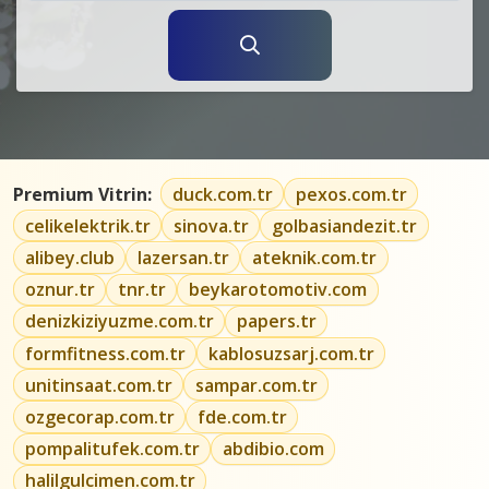
Premium Vitrin:
duck.com.tr
pexos.com.tr
celikelektrik.tr
sinova.tr
golbasiandezit.tr
alibey.club
lazersan.tr
ateknik.com.tr
oznur.tr
tnr.tr
beykarotomotiv.com
denizkiziyuzme.com.tr
papers.tr
formfitness.com.tr
kablosuzsarj.com.tr
unitinsaat.com.tr
sampar.com.tr
ozgecorap.com.tr
fde.com.tr
pompalitufek.com.tr
abdibio.com
halilgulcimen.com.tr