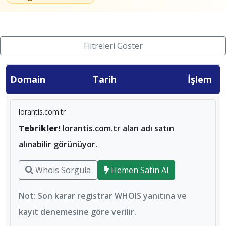
Filtreleri Göster
Domain
Tarih
İşlem
lorantis.com.tr
Tebrikler!
lorantis.com.tr alan adı satın
alınabilir görünüyor.
Whois Sorgula
Hemen Satın Al
Not: Son karar registrar WHOIS yanıtına ve
kayıt denemesine göre verilir.