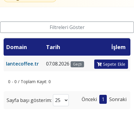
Filtreleri Göster
Domain
Tarih
İşlem
lantecoffee.tr
07.08.2026
Sepete Ekle
Geçti
0 - 0 / Toplam Kayıt: 0
Önceki
1
Sonraki
Sayfa başı gösterim: