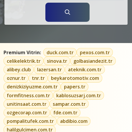
Premium Vitrin:
duck.com.tr
pexos.com.tr
celikelektrik.tr
sinova.tr
golbasiandezit.tr
alibey.club
lazersan.tr
ateknik.com.tr
oznur.tr
tnr.tr
beykarotomotiv.com
denizkiziyuzme.com.tr
papers.tr
formfitness.com.tr
kablosuzsarj.com.tr
unitinsaat.com.tr
sampar.com.tr
ozgecorap.com.tr
fde.com.tr
pompalitufek.com.tr
abdibio.com
halilgulcimen.com.tr