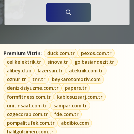
Premium Vitrin:
duck.com.tr
pexos.com.tr
celikelektrik.tr
sinova.tr
golbasiandezit.tr
alibey.club
lazersan.tr
ateknik.com.tr
oznur.tr
tnr.tr
beykarotomotiv.com
denizkiziyuzme.com.tr
papers.tr
formfitness.com.tr
kablosuzsarj.com.tr
unitinsaat.com.tr
sampar.com.tr
ozgecorap.com.tr
fde.com.tr
pompalitufek.com.tr
abdibio.com
halilgulcimen.com.tr