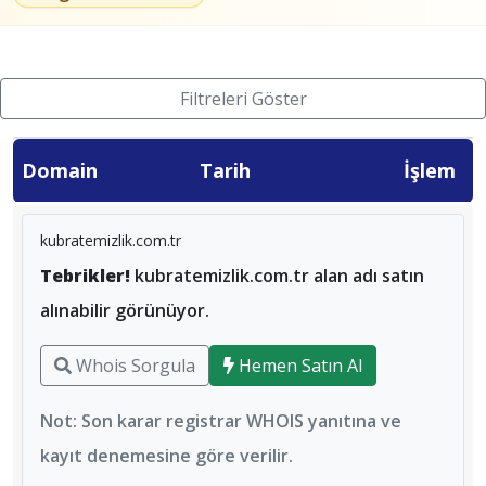
Filtreleri Göster
Domain
Tarih
İşlem
kubratemizlik.com.tr
Tebrikler!
kubratemizlik.com.tr alan adı satın
alınabilir görünüyor.
Whois Sorgula
Hemen Satın Al
Not: Son karar registrar WHOIS yanıtına ve
kayıt denemesine göre verilir.