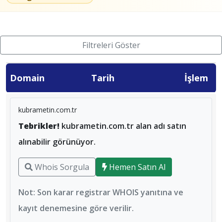
Filtreleri Göster
Domain
Tarih
İşlem
kubrametin.com.tr
Tebrikler!
kubrametin.com.tr alan adı satın
alınabilir görünüyor.
Whois Sorgula
Hemen Satın Al
Not: Son karar registrar WHOIS yanıtına ve
kayıt denemesine göre verilir.