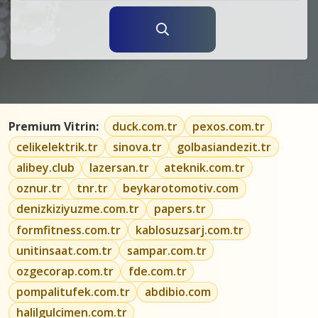
Premium Vitrin:
duck.com.tr
pexos.com.tr
celikelektrik.tr
sinova.tr
golbasiandezit.tr
alibey.club
lazersan.tr
ateknik.com.tr
oznur.tr
tnr.tr
beykarotomotiv.com
denizkiziyuzme.com.tr
papers.tr
formfitness.com.tr
kablosuzsarj.com.tr
unitinsaat.com.tr
sampar.com.tr
ozgecorap.com.tr
fde.com.tr
pompalitufek.com.tr
abdibio.com
halilgulcimen.com.tr