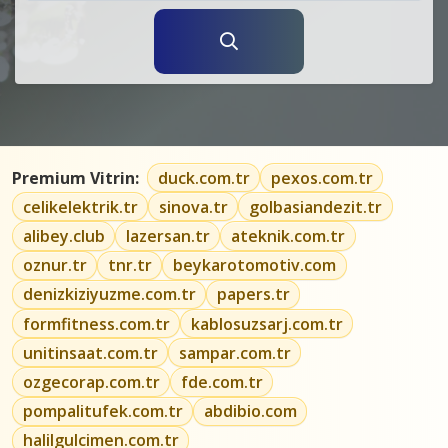
Premium Vitrin:
duck.com.tr
pexos.com.tr
celikelektrik.tr
sinova.tr
golbasiandezit.tr
alibey.club
lazersan.tr
ateknik.com.tr
oznur.tr
tnr.tr
beykarotomotiv.com
denizkiziyuzme.com.tr
papers.tr
formfitness.com.tr
kablosuzsarj.com.tr
unitinsaat.com.tr
sampar.com.tr
ozgecorap.com.tr
fde.com.tr
pompalitufek.com.tr
abdibio.com
halilgulcimen.com.tr