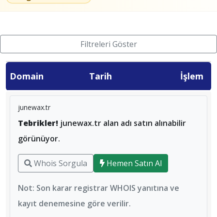
Filtreleri Göster
Domain
Tarih
İşlem
junewax.tr
Tebrikler!
junewax.tr alan adı satın alınabilir
görünüyor.
Whois Sorgula
Hemen Satın Al
Not: Son karar registrar WHOIS yanıtına ve
kayıt denemesine göre verilir.