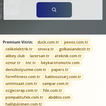
Premium Vitrin:
duck.com.tr
pexos.com.tr
celikelektrik.tr
sinova.tr
golbasiandezit.tr
alibey.club
lazersan.tr
ateknik.com.tr
oznur.tr
tnr.tr
beykarotomotiv.com
denizkiziyuzme.com.tr
papers.tr
formfitness.com.tr
kablosuzsarj.com.tr
unitinsaat.com.tr
sampar.com.tr
ozgecorap.com.tr
fde.com.tr
pompalitufek.com.tr
abdibio.com
halilgulcimen.com.tr