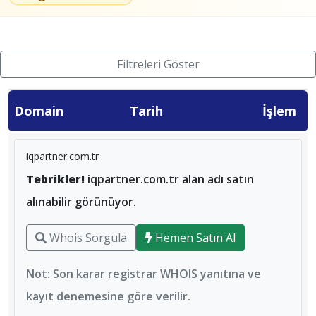
Filtreleri Göster
Domain
Tarih
İşlem
iqpartner.com.tr
Tebrikler!
iqpartner.com.tr alan adı satın
alınabilir görünüyor.
Whois Sorgula
Hemen Satın Al
Not: Son karar registrar WHOIS yanıtına ve
kayıt denemesine göre verilir.