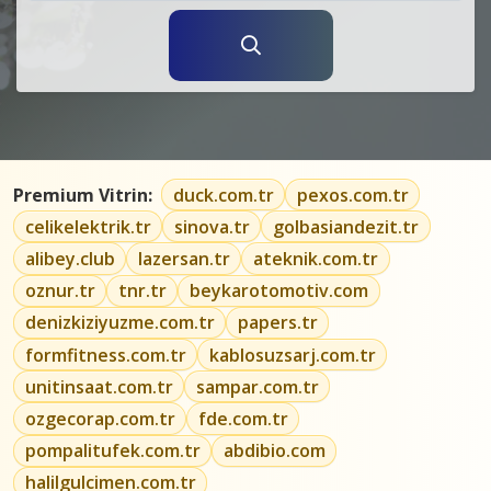
Premium Vitrin:
duck.com.tr
pexos.com.tr
celikelektrik.tr
sinova.tr
golbasiandezit.tr
alibey.club
lazersan.tr
ateknik.com.tr
oznur.tr
tnr.tr
beykarotomotiv.com
denizkiziyuzme.com.tr
papers.tr
formfitness.com.tr
kablosuzsarj.com.tr
unitinsaat.com.tr
sampar.com.tr
ozgecorap.com.tr
fde.com.tr
pompalitufek.com.tr
abdibio.com
halilgulcimen.com.tr