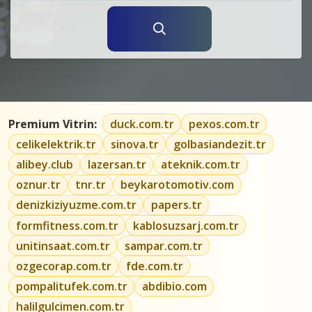
Premium Vitrin:
duck.com.tr
pexos.com.tr
celikelektrik.tr
sinova.tr
golbasiandezit.tr
alibey.club
lazersan.tr
ateknik.com.tr
oznur.tr
tnr.tr
beykarotomotiv.com
denizkiziyuzme.com.tr
papers.tr
formfitness.com.tr
kablosuzsarj.com.tr
unitinsaat.com.tr
sampar.com.tr
ozgecorap.com.tr
fde.com.tr
pompalitufek.com.tr
abdibio.com
halilgulcimen.com.tr