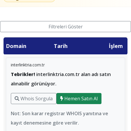
Filtreleri Göster
Domain
Tarih
İşlem
interlinktria.com.tr
Tebrikler!
interlinktria.com.tr alan adı satın
alınabilir görünüyor.
Whois Sorgula
Hemen Satın Al
Not: Son karar registrar WHOIS yanıtına ve
kayıt denemesine göre verilir.