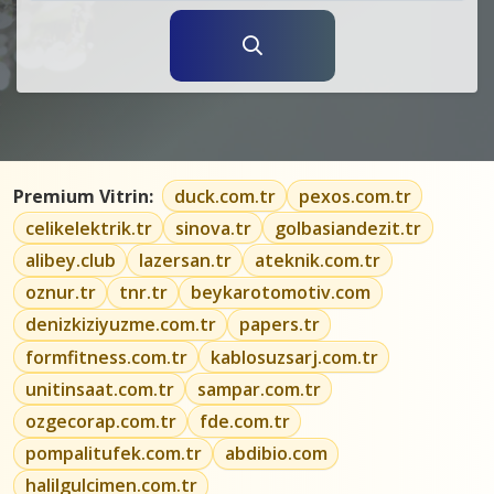
Premium Vitrin:
duck.com.tr
pexos.com.tr
celikelektrik.tr
sinova.tr
golbasiandezit.tr
alibey.club
lazersan.tr
ateknik.com.tr
oznur.tr
tnr.tr
beykarotomotiv.com
denizkiziyuzme.com.tr
papers.tr
formfitness.com.tr
kablosuzsarj.com.tr
unitinsaat.com.tr
sampar.com.tr
ozgecorap.com.tr
fde.com.tr
pompalitufek.com.tr
abdibio.com
halilgulcimen.com.tr