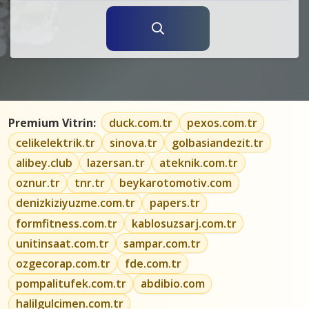
Premium Vitrin:
duck.com.tr
pexos.com.tr
celikelektrik.tr
sinova.tr
golbasiandezit.tr
alibey.club
lazersan.tr
ateknik.com.tr
oznur.tr
tnr.tr
beykarotomotiv.com
denizkiziyuzme.com.tr
papers.tr
formfitness.com.tr
kablosuzsarj.com.tr
unitinsaat.com.tr
sampar.com.tr
ozgecorap.com.tr
fde.com.tr
pompalitufek.com.tr
abdibio.com
halilgulcimen.com.tr