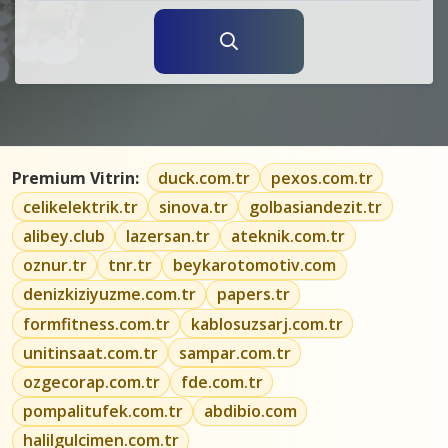
Premium Vitrin:
duck.com.tr
pexos.com.tr
celikelektrik.tr
sinova.tr
golbasiandezit.tr
alibey.club
lazersan.tr
ateknik.com.tr
oznur.tr
tnr.tr
beykarotomotiv.com
denizkiziyuzme.com.tr
papers.tr
formfitness.com.tr
kablosuzsarj.com.tr
unitinsaat.com.tr
sampar.com.tr
ozgecorap.com.tr
fde.com.tr
pompalitufek.com.tr
abdibio.com
halilgulcimen.com.tr