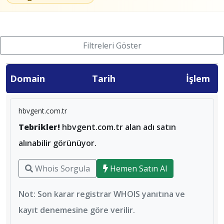
Filtreleri Göster
Domain
Tarih
İşlem
hbvgent.com.tr
Tebrikler!
hbvgent.com.tr alan adı satın
alınabilir görünüyor.
Whois Sorgula
Hemen Satın Al
Not: Son karar registrar WHOIS yanıtına ve
kayıt denemesine göre verilir.