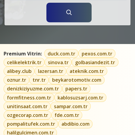
Premium Vitrin:
duck.com.tr
pexos.com.tr
celikelektrik.tr
sinova.tr
golbasiandezit.tr
alibey.club
lazersan.tr
ateknik.com.tr
oznur.tr
tnr.tr
beykarotomotiv.com
denizkiziyuzme.com.tr
papers.tr
formfitness.com.tr
kablosuzsarj.com.tr
unitinsaat.com.tr
sampar.com.tr
ozgecorap.com.tr
fde.com.tr
pompalitufek.com.tr
abdibio.com
halilgulcimen.com.tr