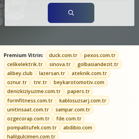
Premium Vitrin:
duck.com.tr
pexos.com.tr
celikelektrik.tr
sinova.tr
golbasiandezit.tr
alibey.club
lazersan.tr
ateknik.com.tr
oznur.tr
tnr.tr
beykarotomotiv.com
denizkiziyuzme.com.tr
papers.tr
formfitness.com.tr
kablosuzsarj.com.tr
unitinsaat.com.tr
sampar.com.tr
ozgecorap.com.tr
fde.com.tr
pompalitufek.com.tr
abdibio.com
halilgulcimen.com.tr