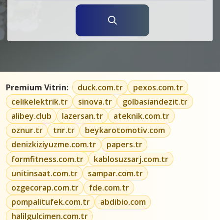
Premium Vitrin:
duck.com.tr
pexos.com.tr
celikelektrik.tr
sinova.tr
golbasiandezit.tr
alibey.club
lazersan.tr
ateknik.com.tr
oznur.tr
tnr.tr
beykarotomotiv.com
denizkiziyuzme.com.tr
papers.tr
formfitness.com.tr
kablosuzsarj.com.tr
unitinsaat.com.tr
sampar.com.tr
ozgecorap.com.tr
fde.com.tr
pompalitufek.com.tr
abdibio.com
halilgulcimen.com.tr