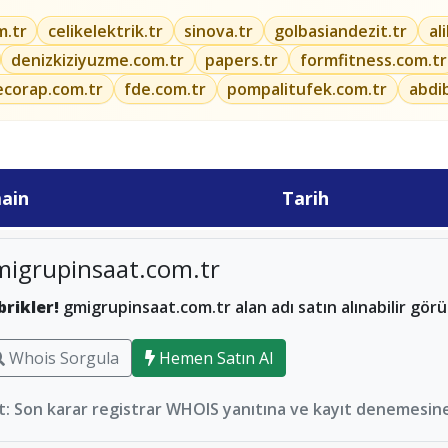
m.tr
celikelektrik.tr
sinova.tr
golbasiandezit.tr
al
denizkiziyuzme.com.tr
papers.tr
formfitness.com.tr
ecorap.com.tr
fde.com.tr
pompalitufek.com.tr
abdi
ain
Tarih
migrupinsaat.com.tr
brikler!
gmigrupinsaat.com.tr alan adı satın alınabilir gör
Whois Sorgula
Hemen Satın Al
: Son karar registrar WHOIS yanıtına ve kayıt denemesine 