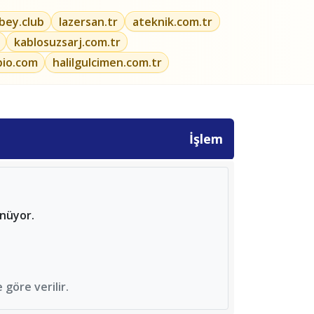
ibey.club
lazersan.tr
ateknik.com.tr
kablosuzsarj.com.tr
bio.com
halilgulcimen.com.tr
İşlem
ünüyor.
göre verilir.