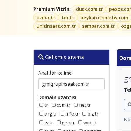
Premium Vitrin:
duck.com.tr
pexos.co
oznur.tr
tnr.tr
beykarotomotiv.com
unitinsaat.com.tr
sampar.com.tr
ozg
Gelişmiş arama
Dom
Anahtar kelime
g
Te
Domain uzantısı
tr
com.tr
net.tr
org.tr
info.tr
biz.tr
Not
tv.tr
gen.tr
web.tr