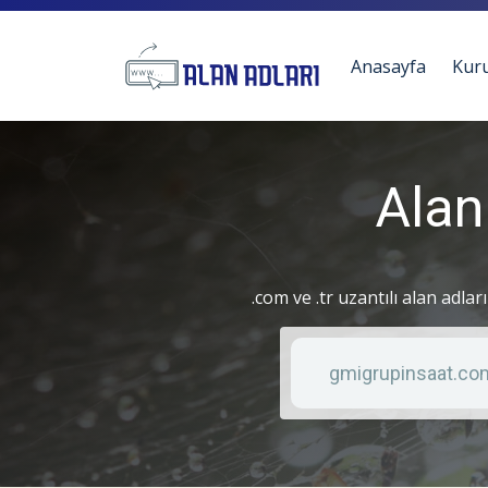
Anasayfa
Kur
Alan
.com ve .tr uzantılı alan adlar
Anahtar kelime
Liste türü