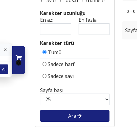
av.tr
bbs.tr
name.tr
0 - 0
Karakter uzunluğu
En az:
En fazla:
Sayfa
Karakter türü
×
Tümü
0
Sadece harf
 Al
Sadece sayı
Sayfa başı
Ara